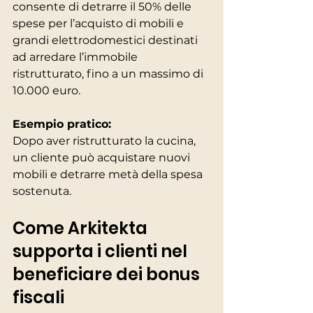
consente di detrarre il 50% delle 
spese per l’acquisto di mobili e 
grandi elettrodomestici destinati 
ad arredare l’immobile 
ristrutturato, fino a un massimo di 
10.000 euro.
Esempio pratico:
Dopo aver ristrutturato la cucina, 
un cliente può acquistare nuovi 
mobili e detrarre metà della spesa 
sostenuta.
Come Arkitekta 
supporta i clienti nel 
beneficiare dei bonus 
fiscali