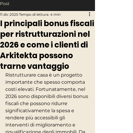
Post
11 dic 2025
Tempo di lettura: 4 min
I principali bonus fiscali
per ristrutturazioni nel
2026 e come i clienti di
Arkitekta possono
trarne vantaggio
Ristrutturare casa è un progetto 
importante che spesso comporta 
costi elevati. Fortunatamente, nel 
2026 sono disponibili diversi bonus 
fiscali che possono ridurre 
significativamente la spesa e 
rendere più accessibili gli 
interventi di miglioramento e 
riqualificazione degli immobili. Da 