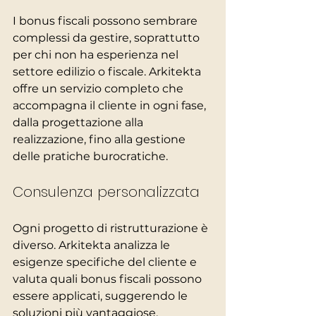
I bonus fiscali possono sembrare 
complessi da gestire, soprattutto 
per chi non ha esperienza nel 
settore edilizio o fiscale. Arkitekta 
offre un servizio completo che 
accompagna il cliente in ogni fase, 
dalla progettazione alla 
realizzazione, fino alla gestione 
delle pratiche burocratiche.
Consulenza personalizzata
Ogni progetto di ristrutturazione è 
diverso. Arkitekta analizza le 
esigenze specifiche del cliente e 
valuta quali bonus fiscali possono 
essere applicati, suggerendo le 
soluzioni più vantaggiose.