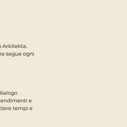
 Arkitekta. 
ma segue ogni 
dialogo 
ntendimenti e 
tere tempi e 