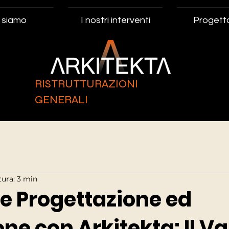
 siamo
I nostri interventi
Progett
RISTRUTTURAZIONI
GENERALI
tura: 3 min
re Progettazione ed
ne con Arkitekta: Il Va