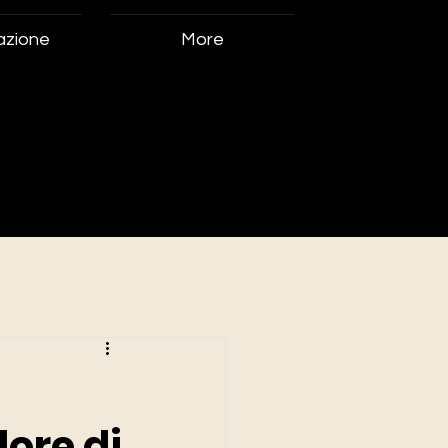
azione
More
lore di