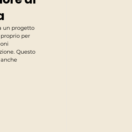
a
ra un progetto 
proprio per 
oni 
zione. Questo 
a anche 