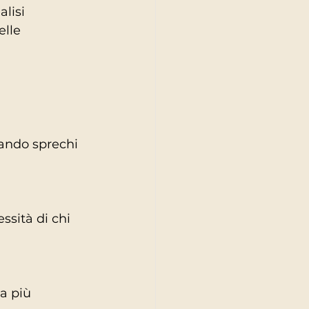
lisi 
lle 