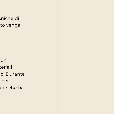
cniche di 
tto venga 
 un 
eriali 
co. Durante 
 per 
ato che ha 