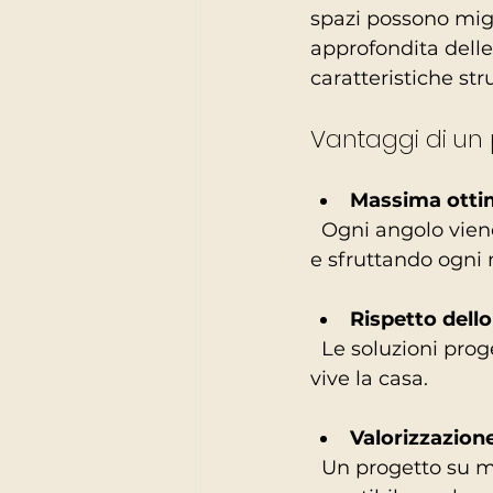
spazi possono migli
approfondita delle
caratteristiche stru
Vantaggi di un 
Massima ottim
  Ogni angolo viene studiato per essere funzionale e armonioso, evitando sprechi 
e sfruttando ogni
Rispetto dello 
  Le soluzioni progettuali si adattano alle abitudini, preferenze e necessità di chi 
vive la casa.
Valorizzazion
  Un progetto su misura aumenta il valore dell’abitazione, rendendola più 